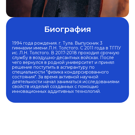
Биография
1994 года рождения. г. Тула. Выпускник 3
гимназии имени Л.Н. Толстого. С 2011 года в ТГПУ
ис. Л.Н. Толстого. В 2017-2018 проходил срочную
службу в воздушно-десантных войсках. После
чего вернулся в родной университет и принял
решение поступить в аспирантуру по
специальности "физика кондерсированного
состояния". За время активной научной
деятельности начал заниматься исследованиями
свойств изделий созданных с помощью
инновационных аддитивных технологий.