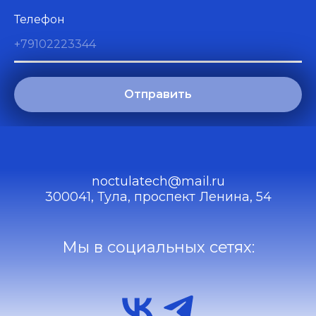
Телефон
Отправить
noctulatech@mail.ru
300041, Тула, проспект Ленина, 54
Мы в социальных сетях: